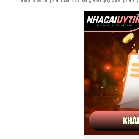
nhận, nhà cái phải tuân thủ hàng loạt quy định pháp l