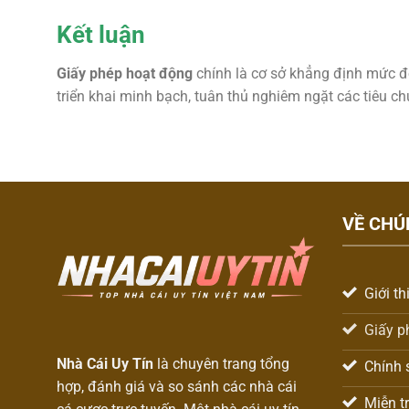
Kết luận
Giấy phép hoạt động
chính là cơ sở khẳng định mức đ
triển khai minh bạch, tuân thủ nghiêm ngặt các tiêu c
VỀ CHÚ
Giới th
Giấy p
Nhà Cái Uy Tín
là chuyên trang tổng
Chính 
hợp, đánh giá và so sánh các nhà cái
Miễn t