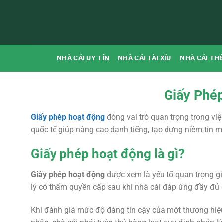
Chuyển
đến
nội
dung
NHÀ CÁI UY TÍN
NHÀ CÁI TÀI XỈU
NHÀ CÁI TH
Giấy Phé
Giấy phép hoạt động
đóng vai trò quan trọng trong vi
quốc tế giúp nâng cao danh tiếng, tạo dựng niềm tin 
Giấy phép hoạt động là gì?
Giấy phép hoạt động
được xem là yếu tố quan trọng gi
lý có thẩm quyền cấp sau khi nhà cái đáp ứng đầy đủ 
Khi đánh giá mức độ đáng tin cậy của một thương hiệ