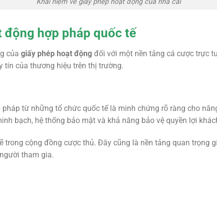
Khái niệm về giấy phép hoạt động của nhà cái
ạt động hợp pháp quốc tế
ng của
giấy phép hoạt động
đối với một nền tảng cá cược trực tu
tín của thương hiệu trên thị trường.
ợp pháp từ những tổ chức quốc tế là minh chứng rõ ràng cho nă
minh bạch, hệ thống bảo mật và khả năng bảo vệ quyền lợi khác
ẽ trong cộng đồng cược thủ. Đây cũng là nền tảng quan trọng 
 người tham gia.