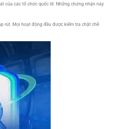
 sát của các tổ chức quốc tế. Những chứng nhận này
nạp rút. Mọi hoạt động đều được kiểm tra chặt chẽ