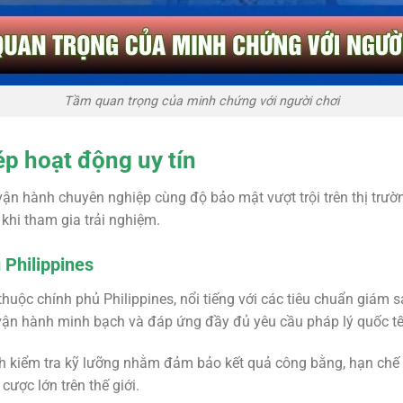
Tầm quan trọng của minh chứng với người chơi
ép hoạt động uy tín
vận hành chuyên nghiệp cùng độ bảo mật vượt trội trên thị trư
khi tham gia trải nghiệm.
Philippines
huộc chính phủ Philippines, nổi tiếng với các tiêu chuẩn giám 
n hành minh bạch và đáp ứng đầy đủ yêu cầu pháp lý quốc tế
rình kiểm tra kỹ lưỡng nhằm đảm bảo kết quả công bằng, hạn chế 
ược lớn trên thế giới.