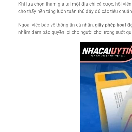
Khi lựa chọn tham gia tại một địa chỉ cá cược, hội v
cho thấy nền tảng luôn tuân thủ đầy đủ các tiêu chuẩn
Ngoài việc bảo vệ thông tin cá nhân,
giấy phép hoạt đ
nhằm đảm bảo quyền lợi cho người chơi trong suốt quá 