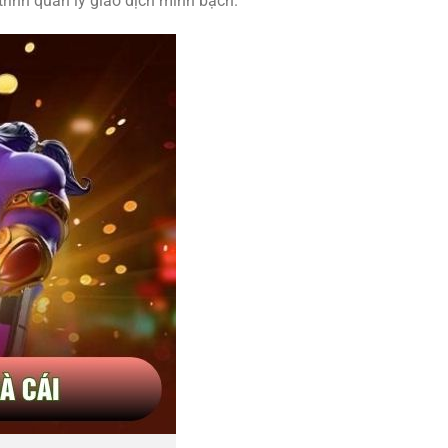
trình quản lý giao dịch minh bạch.