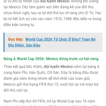
là vũ khí tự nhiên của
đội tuyển Mexico
. Không khí loãng
tại Mexico City làm giảm sức bền đáng kể của đối thủ
chưa thích nghi, tạo ra lợi thế thể lực rõ ràng cho El Tri. Hai
kỳ tứ kết lịch sử vào các năm 1970, 1986 đều diễn ra trong
điều kiện tương tự.
Đọc tiếp:
World Cup 2026 Tổ Chức Ở Đâu? Toàn Bộ
Địa Điểm, Sân Đấu
Bảng A World Cup 2026: México đứng trước cơ hội vàng
Theo kết quả bốc thăm,
đội tuyển Mexico
nằm tại bảng A
cùng Nam Phi, Hàn Quốc, CH Séc. Đây là bảng đấu được
đánh giá nằm trong nhóm dễ thở nhất của toàn giải.
Mexico giữ thứ hạng FIFA thứ 15, vượt trội so với toàn bộ
đối thủ còn lại.
Nam Phi xếp thứ 60 FIFA, trở lại World Cup sau 16 năm