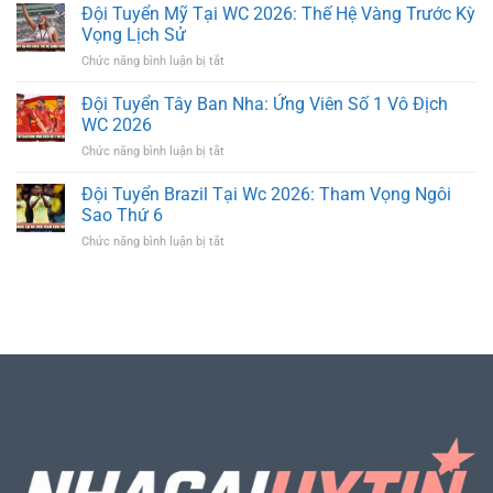
Tuyển
Đội Tuyển Mỹ Tại WC 2026: Thế Hệ Vàng Trước Kỳ
Chương
Phi
Mexico
Cuối
Vọng Lịch Sử
Tại
Của
ở
Chức năng bình luận bị tắt
WC
Thế
Đội
2026:
Hệ
Tuyển
Đội Tuyển Tây Ban Nha: Ứng Viên Số 1 Vô Địch
Chủ
Vàng
Mỹ
Nhà
WC 2026
Tại
Phá
ở
Chức năng bình luận bị tắt
WC
Lời
Đội
2026:
Nguyền
Tuyển
Đội Tuyển Brazil Tại Wc 2026: Tham Vọng Ngôi
Thế
Tứ
Tây
Hệ
Sao Thứ 6
Kết
Ban
Vàng
ở
Chức năng bình luận bị tắt
Nha:
Trước
Đội
Ứng
Kỳ
Tuyển
Viên
Vọng
Brazil
Số
Lịch
Tại
1
Sử
Wc
Vô
2026:
Địch
Tham
WC
Vọng
2026
Ngôi
Sao
Thứ
6