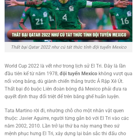
Thất bại Qatar 2022 như cú tát thức tỉnh đội tuyển Mexico
World Cup 2022 là vết nhơ trong lịch sử El Tri. Đây là lần
đầu tiên kể từ năm 1978,
đội tuyển Mexico
không vượt qua
nổi vòng bảng, dù giành chiến thắng trước Ả Rập Xê Út.
Thất bại đó buộc Liên đoàn bóng đá Mexico phải đưa ra
quyết định thay đổi triệt để trên băng ghế huấn luyện.
Tata Martino rời đi, nhường chỗ cho một nhân vật quen
thuộc: Javier Aguirre, người từng gắn bó với El Tri vào các
năm 2002, 2010. Lần trở lại thứ ba này mang theo sứ
mệnh phục hưng El Tri, xây dựng lại bản sắc thi đấu cho