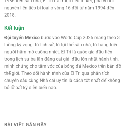
1986 trên sân nhà, El Tri đặt mục tiêu tứ kết, phá vỡ lời
nguyền liên tiếp bị loại ở vòng 16 đội từ năm 1994 đến
2018.
Kết luận
Đội tuyển Mexico
bước vào World Cup 2026 mang theo 3
luồng kỳ vọng: từ lịch sử, từ lợi thế sân nhà, từ hàng triệu
người hâm mộ cuồng nhiệt. El Tri là quốc gia đầu tiên
trong lịch sử ba lần đăng cai giải đấu lớn nhất hành tinh,
minh chứng cho tầm vóc của bóng đá Mexico trên bản đồ
thế giới. Theo dõi hành trình của El Tri qua phân tích
chuyên sâu cùng Nhà cái uy tín là cách tốt nhất để không
bỏ lỡ bất kỳ diễn biến nào.
BÀI VIẾT GẦN ĐÂY