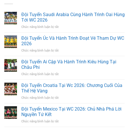
Đội Tuyển Saudi Arabia Cùng Hành Trình Oai Hùng
Tới WC 2026
ở
Chức năng bình luận bị tắt
Đội
Tuyển
Đội Tuyển Úc Và Hành Trình Đoạt Vé Tham Dự WC
Saudi
2026
Arabia
ở
Chức năng bình luận bị tắt
Cùng
Đội
Hành
Tuyển
Đội Tuyển Ai Cập Và Hành Trình Kiêu Hùng Tại
Trình
Úc
Oai
Châu Phi
Và
Hùng
ở
Chức năng bình luận bị tắt
Hành
Tới
Đội
Trình
WC
Tuyển
Đội Tuyển Croatia Tại Wc 2026: Chương Cuối Của
Đoạt
2026
Ai
Vé
Thế Hệ Vàng
Cập
Tham
ở
Chức năng bình luận bị tắt
Và
Dự
Đội
Hành
WC
Tuyển
Đội Tuyển Mexico Tại WC 2026: Chủ Nhà Phá Lời
Trình
2026
Croatia
Kiêu
Nguyền Tứ Kết
Tại
Hùng
ở
Chức năng bình luận bị tắt
Wc
Tại
Đội
2026:
Châu