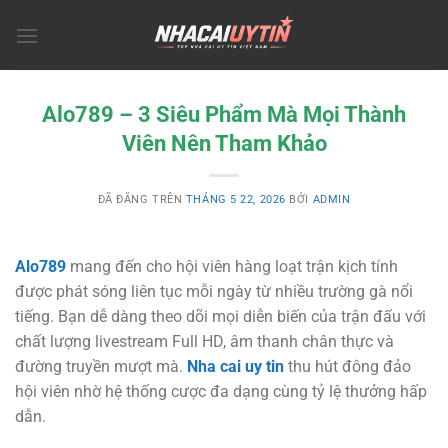
Chuyển
đến
nội
dung
Alo789 – 3 Siêu Phẩm Mà Mọi Thành
Viên Nên Tham Khảo
ĐÃ ĐĂNG TRÊN
THÁNG 5 22, 2026
BỞI
ADMIN
Alo789
mang đến cho hội viên hàng loạt trận kịch tính
được phát sóng liên tục mỗi ngày từ nhiều trường gà nổi
tiếng. Bạn dễ dàng theo dõi mọi diễn biến của trận đấu với
chất lượng livestream Full HD, âm thanh chân thực và
đường truyền mượt mà.
Nha cai uy tin
thu hút đông đảo
hội viên nhờ hệ thống cược đa dạng cùng tỷ lệ thưởng hấp
dẫn.