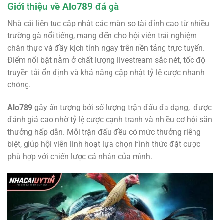
Giới thiệu về Alo789 đá gà
Nhà cái liên tục cập nhật các màn so tài đỉnh cao từ nhiều
trường gà nổi tiếng, mang đến cho hội viên trải nghiệm
chân thực và đầy kịch tính ngay trên nền tảng trực tuyến.
Điểm nổi bật nằm ở chất lượng livestream sắc nét, tốc độ
truyền tải ổn định và khả năng cập nhật tỷ lệ cược nhanh
chóng.
Alo789
gây ấn tượng bởi số lượng trận đấu đa dạng, được
đánh giá cao nhờ tỷ lệ cược cạnh tranh và nhiều cơ hội săn
thưởng hấp dẫn. Mỗi trận đấu đều có mức thưởng riêng
biệt, giúp hội viên linh hoạt lựa chọn hình thức đặt cược
phù hợp với chiến lược cá nhân của mình.