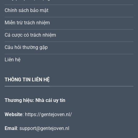
Chính sách bảo mật
Miễn trừ trách nhiệm
Cá cược có trách nhiệm
Câu hỏi thường gặp
Liên hệ
THÔNG TIN LIÊN HỆ
Thương hiệu: Nhà cái uy tín
Website
:
https://gentejoven.nl/
Email
:
support@gentejoven.nl