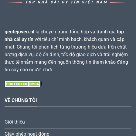
gentejoven.nl
là chuyên trang tổng hợp và đánh giá
top
nhà cái uy tín
với tiêu chí minh bạch, khách quan và cập
nhật. Chúng tôi phân tích từng thương hiệu dựa trên chất
lượng dịch vụ, độ ổn định, tốc độ giao dịch và trải nghiệm
thực tế nhằm mang đến nguồn thông tin tham khảo đáng
tin cậy cho người chơi.
VỀ CHÚNG TÔI
Giới thiệu
Giấy phép hoạt động