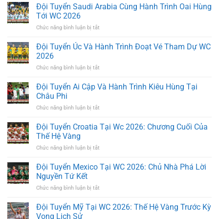
Đội Tuyển Saudi Arabia Cùng Hành Trình Oai Hùng
Tới WC 2026
ở
Chức năng bình luận bị tắt
Đội
Tuyển
Đội Tuyển Úc Và Hành Trình Đoạt Vé Tham Dự WC
Saudi
2026
Arabia
ở
Chức năng bình luận bị tắt
Cùng
Đội
Hành
Tuyển
Đội Tuyển Ai Cập Và Hành Trình Kiêu Hùng Tại
Trình
Úc
Oai
Châu Phi
Và
Hùng
ở
Chức năng bình luận bị tắt
Hành
Tới
Đội
Trình
WC
Tuyển
Đội Tuyển Croatia Tại Wc 2026: Chương Cuối Của
Đoạt
2026
Ai
Vé
Thế Hệ Vàng
Cập
Tham
ở
Chức năng bình luận bị tắt
Và
Dự
Đội
Hành
WC
Tuyển
Đội Tuyển Mexico Tại WC 2026: Chủ Nhà Phá Lời
Trình
2026
Croatia
Kiêu
Nguyền Tứ Kết
Tại
Hùng
ở
Chức năng bình luận bị tắt
Wc
Tại
Đội
2026:
Châu
Tuyển
Đội Tuyển Mỹ Tại WC 2026: Thế Hệ Vàng Trước Kỳ
Chương
Phi
Mexico
Cuối
Vọng Lịch Sử