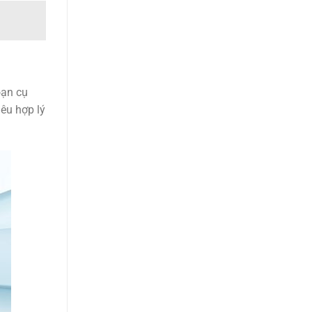
oạn cụ
êu hợp lý