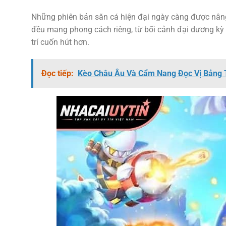
Những phiên bản săn cá hiện đại ngày càng được nâng
đều mang phong cách riêng, từ bối cảnh đại dương kỳ 
trí cuốn hút hơn.
Đọc tiếp:
Kèo Châu Âu Và Cẩm Nang Đọc Vị Bảng 