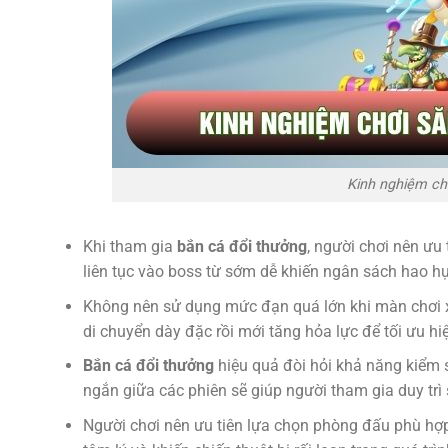
Kinh nghiệm chơ
Khi tham gia
bắn cá đổi thưởng
, người chơi nên ưu
liên tục vào boss từ sớm dễ khiến ngân sách hao h
Không nên sử dụng mức đạn quá lớn khi màn chơi xu
di chuyển dày đặc rồi mới tăng hỏa lực để tối ưu h
Bắn cá đổi thưởng
hiệu quả đòi hỏi khả năng kiểm soá
ngắn giữa các phiên sẽ giúp người tham gia duy trì 
Người chơi nên ưu tiên lựa chọn phòng đấu phù hợp