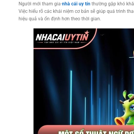
Người mới tham gia·
nhà cái uy tín
thường gặp khó khăn 
Việc hiểu rõ các khái niệm cơ bản sẽ giúp quá trình th
hiệu quả và ổn định hơn theo thời gian.