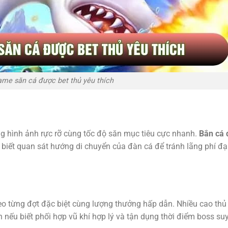
ame săn cá được bet thủ yêu thích
g hình ảnh rực rỡ cùng tốc độ săn mục tiêu cực nhanh.
Bắn cá 
 biết quan sát hướng di chuyển của đàn cá để tránh lãng phí đạ
theo từng đợt đặc biệt cùng lượng thưởng hấp dẫn. Nhiều cao thủ
h nếu biết phối hợp vũ khí hợp lý và tận dụng thời điểm boss su