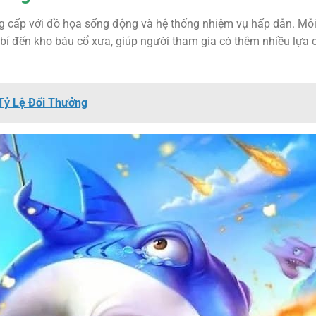
 cấp với đồ họa sống động và hệ thống nhiệm vụ hấp dẫn. Mỗi 
bí đến kho báu cổ xưa, giúp người tham gia có thêm nhiều lựa 
Tỷ Lệ Đổi Thưởng