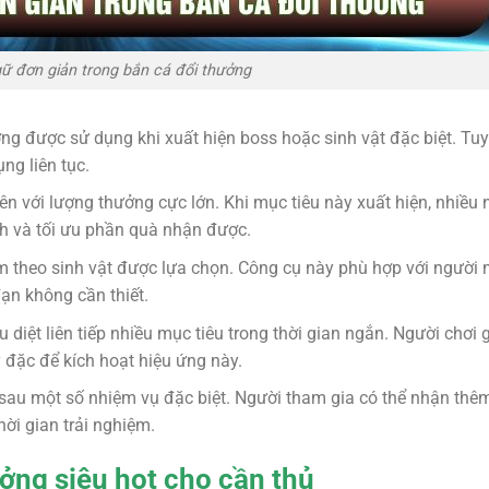
ữ đơn giản trong bắn cá đổi thưởng
ờng được sử dụng khi xuất hiện boss hoặc sinh vật đặc biệt. Tuy
ng liên tục.
n với lượng thưởng cực lớn. Khi mục tiêu này xuất hiện, nhiều 
h và tối ưu phần quà nhận được.
 theo sinh vật được lựa chọn. Công cụ này phù hợp với người m
ạn không cần thiết.
iệt liên tiếp nhiều mục tiêu trong thời gian ngắn. Người chơi 
 đặc để kích hoạt hiệu ứng này.
au một số nhiệm vụ đặc biệt. Người tham gia có thể nhận thêm
ời gian trải nghiệm.
ởng siêu hot cho cần thủ