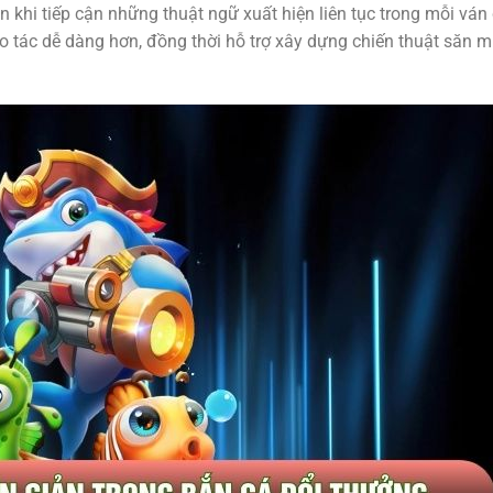
khi tiếp cận những thuật ngữ xuất hiện liên tục trong mỗi ván 
ao tác dễ dàng hơn, đồng thời hỗ trợ xây dựng chiến thuật săn m