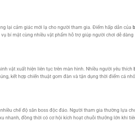
ang lại cảm giác mới lạ cho người tham gia. Điểm hấp dẫn của
b
vụ bí mật cùng nhiều vật phẩm hỗ trợ giúp người chơi dễ dàng 
nh vật xuất hiện liên tục trên màn hình. Nhiều người yêu thích
 súng, kết hợp chiến thuật gom đàn và tận dụng thời điểm cá nh
p nhiều chế độ săn boss độc đáo. Người tham gia thường lựa c
u nhanh, đồng thời có cơ hội kích hoạt chuỗi thưởng lớn khi tiê