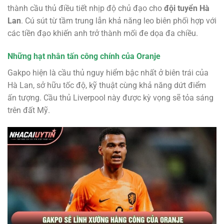
thành cầu thủ điều tiết nhịp độ chủ đạo cho
đội tuyển Hà
Lan
. Cú sút từ tầm trung lẫn khả năng leo biên phối hợp với
các tiền đạo khiến anh trở thành mối đe dọa đa chiều.
Những hạt nhân tấn công chính của Oranje
Gakpo hiện là cầu thủ nguy hiểm bậc nhất ở biên trái của
Hà Lan, sở hữu tốc độ, kỹ thuật cùng khả năng dứt điểm
ấn tượng. Cầu thủ Liverpool này được kỳ vọng sẽ tỏa sáng
trên đất Mỹ.