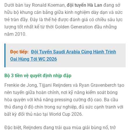
Dưới bàn tay Ronald Koeman,
đội tuyển Hà Lan
đang sở
hữu bộ khung cân bằng giữa kinh nghiệm dày dạn và sức
trẻ tràn đầy. Đây là thế hệ được đánh giá có chiều sâu lực
lượng tốt nhất kể từ thời Golden Generation đầu những
năm 2010.
Đọc tiếp:
Đội Tuyển Saudi Arabia Cùng Hành Trình
Oai Hùng Tới WC 2026
Bộ 3 tiền vệ quyết định nhịp đập
Frenkie de Jong, Tijjani Reijnders và Ryan Gravenberch tạo
nên tuyến giữa hoàn chỉnh, nơi kỹ năng kiểm soát bóng
hòa quyện với khả năng pressing cường độ cao. Ba cầu
thủ đang ở độ chín trong sự nghiệp, đủ sức cạnh tranh với
bất kỳ đối thủ nào tại World Cup 2026.
Đặc biệt, Reijnders đang trải qua mùa giải bùng nổ, trở