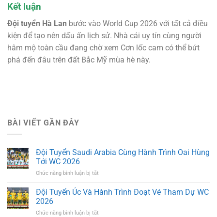
Kết luận
Đội tuyển Hà Lan
bước vào World Cup 2026 với tất cả điều
kiện để tạo nên dấu ấn lịch sử. Nhà cái uy tín cùng người
hâm mộ toàn cầu đang chờ xem Cơn lốc cam có thể bứt
phá đến đâu trên đất Bắc Mỹ mùa hè này.
BÀI VIẾT GẦN ĐÂY
Đội Tuyển Saudi Arabia Cùng Hành Trình Oai Hùng
Tới WC 2026
ở
Chức năng bình luận bị tắt
Đội
Tuyển
Đội Tuyển Úc Và Hành Trình Đoạt Vé Tham Dự WC
Saudi
2026
Arabia
ở
Chức năng bình luận bị tắt
Cùng