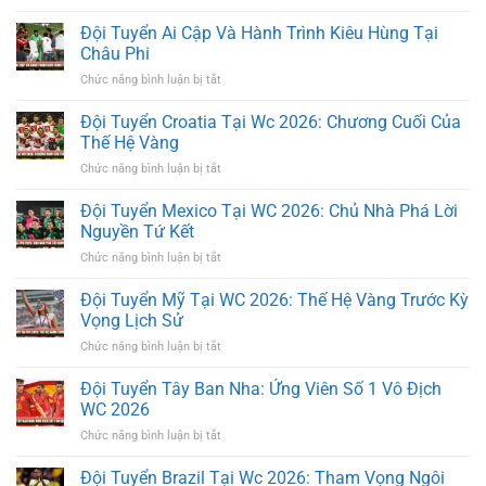
Đội
Hành
Tuyển
Đội Tuyển Ai Cập Và Hành Trình Kiêu Hùng Tại
Trình
Úc
Oai
Châu Phi
Và
Hùng
ở
Chức năng bình luận bị tắt
Hành
Tới
Đội
Trình
WC
Tuyển
Đội Tuyển Croatia Tại Wc 2026: Chương Cuối Của
Đoạt
2026
Ai
Vé
Thế Hệ Vàng
Cập
Tham
ở
Chức năng bình luận bị tắt
Và
Dự
Đội
Hành
WC
Tuyển
Đội Tuyển Mexico Tại WC 2026: Chủ Nhà Phá Lời
Trình
2026
Croatia
Kiêu
Nguyền Tứ Kết
Tại
Hùng
ở
Chức năng bình luận bị tắt
Wc
Tại
Đội
2026:
Châu
Tuyển
Đội Tuyển Mỹ Tại WC 2026: Thế Hệ Vàng Trước Kỳ
Chương
Phi
Mexico
Cuối
Vọng Lịch Sử
Tại
Của
ở
Chức năng bình luận bị tắt
WC
Thế
Đội
2026:
Hệ
Tuyển
Đội Tuyển Tây Ban Nha: Ứng Viên Số 1 Vô Địch
Chủ
Vàng
Mỹ
Nhà
WC 2026
Tại
Phá
ở
Chức năng bình luận bị tắt
WC
Lời
Đội
2026:
Nguyền
Tuyển
Đội Tuyển Brazil Tại Wc 2026: Tham Vọng Ngôi
Thế
Tứ