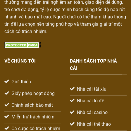
thường mang đến trải nghiệm an toàn, giao diện dễ dùng,
trò chơi đa dạng, tỷ lệ cược minh bạch cùng tốc độ nạp rút
nhanh và bảo mật cao. Người chơi có thể tham khảo thông
tin để lựa chọn nền tảng phù hợp và tham gia giải trí một
cách có trách nhiệm.
VỀ CHÚNG TÔI
DANH SÁCH TOP NHÀ
CÁI
Giới thiệu
Nhà cái tài xỉu
Giấy phép hoạt động
Nhà cái lô đề
Chính sách bảo mật
Nhà cái casino
Miễn trừ trách nhiệm
Nhà cái thể thao
Cá cược có trách nhiệm