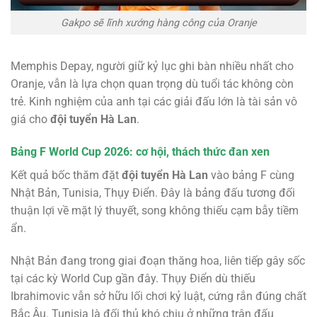
Gakpo sẽ lĩnh xướng hàng công của Oranje
Memphis Depay, người giữ kỷ lục ghi bàn nhiều nhất cho
Oranje, vẫn là lựa chọn quan trọng dù tuổi tác không còn
trẻ. Kinh nghiệm của anh tại các giải đấu lớn là tài sản vô
giá cho
đội tuyển Hà Lan
.
Bảng F World Cup 2026: cơ hội, thách thức đan xen
Kết quả bốc thăm đặt
đội tuyển Hà Lan
vào bảng F cùng
Nhật Bản, Tunisia, Thụy Điển. Đây là bảng đấu tương đối
thuận lợi về mặt lý thuyết, song không thiếu cạm bẫy tiềm
ẩn.
Nhật Bản đang trong giai đoạn thăng hoa, liên tiếp gây sốc
tại các kỳ World Cup gần đây. Thụy Điển dù thiếu
Ibrahimovic vẫn sở hữu lối chơi kỷ luật, cứng rắn đúng chất
Bắc Âu. Tunisia là đối thủ khó chịu ở những trận đấu