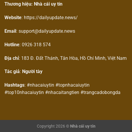
Thương hiệu: Nhà cái uy tín
Website
:
https://dailyupdate.news/
Email
:
support@dailyupdate.news
Hotline
: 0926 318 574
Địa chỉ
: 183 Đ. Đất Thánh, Tân Hòa, Hồ Chí Minh, Việt Nam
Tác giả
:
Người tày
Hashtags
: #nhacaiuytin #topnhacaiuytin
#top10nhacaiuytin #nhacaitangtien #trangcadobongda
Copyright 2026 ©
Nhà cái uy tín