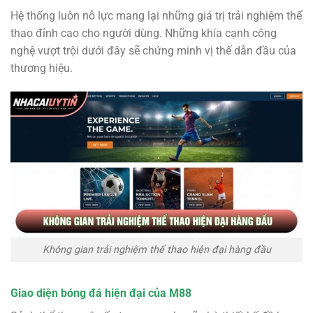
Hệ thống luôn nỗ lực mang lại những giá trị trải nghiệm thể
thao đỉnh cao cho người dùng. Những khía cạnh công
nghệ vượt trội dưới đây sẽ chứng minh vị thế dẫn đầu của
thương hiệu.
Không gian trải nghiệm thể thao hiện đại hàng đầu
Giao diện bóng đá hiện đại của M88