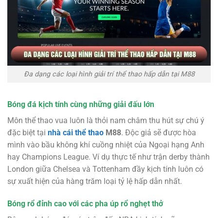
Đa dạng các loại hình giải trí thể thao hấp dẫn tại M88
Bóng đá kịch tính cùng những giải đấu lớn
Môn thể thao vua luôn là thỏi nam châm thu hút sự chú ý
đặc biệt tại
nhà cái thể thao
M88
. Độc giả sẽ được hòa
mình vào bầu không khí cuồng nhiệt của Ngoại hạng Anh
hay Champions League. Ví dụ thực tế như trận derby thành
London giữa Chelsea và Tottenham đầy kịch tính luôn có
sự xuất hiện của hàng trăm loại tỷ lệ hấp dẫn nhất.
Bóng rổ đỉnh cao với các pha úp rổ nghẹt thở