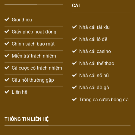
CÁI
Giới thiệu
Nhà cái tài xỉu
Giấy phép hoạt động
Nhà cái lô đề
Chính sách bảo mật
Nhà cái casino
Miễn trừ trách nhiệm
Nhà cái thể thao
Cá cược có trách nhiệm
Nhà cái nổ hũ
Câu hỏi thường gặp
Nhà cái đà gà
Liên hệ
Trang cá cược bóng đá
THÔNG TIN LIÊN HỆ