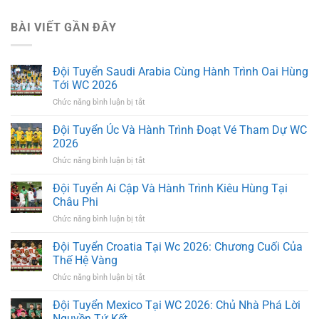
BÀI VIẾT GẦN ĐÂY
Đội Tuyển Saudi Arabia Cùng Hành Trình Oai Hùng
Tới WC 2026
ở
Chức năng bình luận bị tắt
Đội
Tuyển
Đội Tuyển Úc Và Hành Trình Đoạt Vé Tham Dự WC
Saudi
2026
Arabia
ở
Chức năng bình luận bị tắt
Cùng
Đội
Hành
Tuyển
Đội Tuyển Ai Cập Và Hành Trình Kiêu Hùng Tại
Trình
Úc
Oai
Châu Phi
Và
Hùng
ở
Chức năng bình luận bị tắt
Hành
Tới
Đội
Trình
WC
Tuyển
Đội Tuyển Croatia Tại Wc 2026: Chương Cuối Của
Đoạt
2026
Ai
Vé
Thế Hệ Vàng
Cập
Tham
ở
Chức năng bình luận bị tắt
Và
Dự
Đội
Hành
WC
Tuyển
Đội Tuyển Mexico Tại WC 2026: Chủ Nhà Phá Lời
Trình
2026
Croatia
Kiêu
Nguyền Tứ Kết