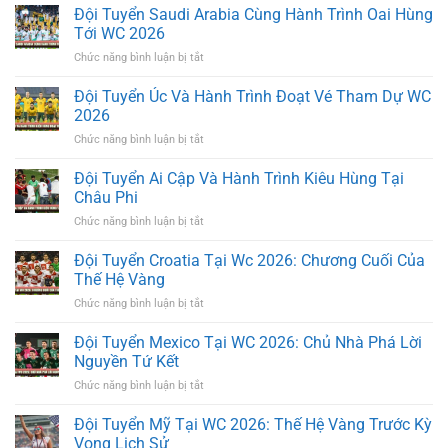
Đội Tuyển Saudi Arabia Cùng Hành Trình Oai Hùng
Tới WC 2026
ở
Chức năng bình luận bị tắt
Đội
Tuyển
Đội Tuyển Úc Và Hành Trình Đoạt Vé Tham Dự WC
Saudi
2026
Arabia
ở
Chức năng bình luận bị tắt
Cùng
Đội
Hành
Tuyển
Đội Tuyển Ai Cập Và Hành Trình Kiêu Hùng Tại
Trình
Úc
Oai
Châu Phi
Và
Hùng
ở
Chức năng bình luận bị tắt
Hành
Tới
Đội
Trình
WC
Tuyển
Đội Tuyển Croatia Tại Wc 2026: Chương Cuối Của
Đoạt
2026
Ai
Vé
Thế Hệ Vàng
Cập
Tham
ở
Chức năng bình luận bị tắt
Và
Dự
Đội
Hành
WC
Tuyển
Đội Tuyển Mexico Tại WC 2026: Chủ Nhà Phá Lời
Trình
2026
Croatia
Kiêu
Nguyền Tứ Kết
Tại
Hùng
ở
Chức năng bình luận bị tắt
Wc
Tại
Đội
2026:
Châu
Tuyển
Đội Tuyển Mỹ Tại WC 2026: Thế Hệ Vàng Trước Kỳ
Chương
Phi
Mexico
Cuối
Vọng Lịch Sử