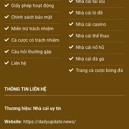
Nhà cái tài xỉu
Giấy phép hoạt động
Nhà cái lô đề
Chính sách bảo mật
Nhà cái casino
Miễn trừ trách nhiệm
Nhà cái thể thao
Cá cược có trách nhiệm
Nhà cái nổ hũ
Câu hỏi thường gặp
Nhà cái đà gà
Liên hệ
Trang cá cược bóng đá
THÔNG TIN LIÊN HỆ
Thương hiệu: Nhà cái uy tín
Website
:
https://dailyupdate.news/