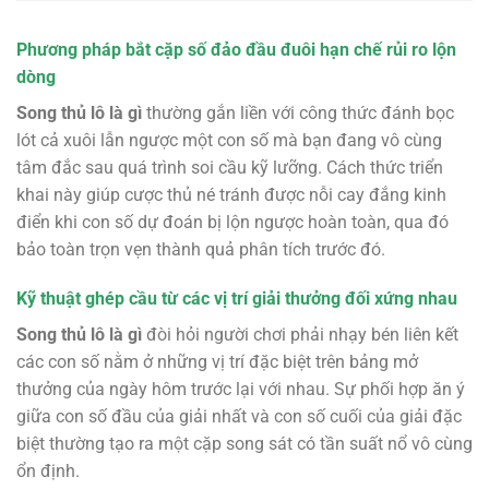
Phương pháp bắt cặp số đảo đầu đuôi hạn chế rủi ro lộn
dòng
Song thủ lô là gì
thường gắn liền với công thức đánh bọc
lót cả xuôi lẫn ngược một con số mà bạn đang vô cùng
tâm đắc sau quá trình soi cầu kỹ lưỡng. Cách thức triển
khai này giúp cược thủ né tránh được nỗi cay đắng kinh
điển khi con số dự đoán bị lộn ngược hoàn toàn, qua đó
bảo toàn trọn vẹn thành quả phân tích trước đó.
Kỹ thuật ghép cầu từ các vị trí giải thưởng đối xứng nhau
Song thủ lô là gì
đòi hỏi người chơi phải nhạy bén liên kết
các con số nằm ở những vị trí đặc biệt trên bảng mở
thưởng của ngày hôm trước lại với nhau. Sự phối hợp ăn ý
giữa con số đầu của giải nhất và con số cuối của giải đặc
biệt thường tạo ra một cặp song sát có tần suất nổ vô cùng
ổn định.