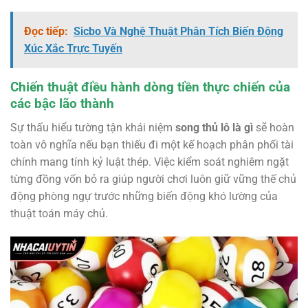
Đọc tiếp:
Sicbo Và Nghệ Thuật Phân Tích Biến Động
Xúc Xắc Trực Tuyến
Chiến thuật điều hành dòng tiền thực chiến của
các bậc lão thành
Sự thấu hiểu tường tận khái niệm
song thủ lô là gì
sẽ hoàn
toàn vô nghĩa nếu bạn thiếu đi một kế hoạch phân phối tài
chính mang tính kỷ luật thép. Việc kiểm soát nghiêm ngặt
từng đồng vốn bỏ ra giúp người chơi luôn giữ vững thế chủ
động phòng ngự trước những biến động khó lường của
thuật toán máy chủ.