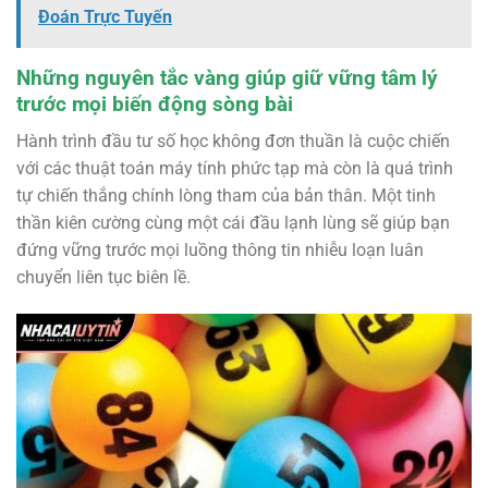
Đoán Trực Tuyến
Những nguyên tắc vàng giúp giữ vững tâm lý
trước mọi biến động sòng bài
Hành trình đầu tư số học không đơn thuần là cuộc chiến
với các thuật toán máy tính phức tạp mà còn là quá trình
tự chiến thắng chính lòng tham của bản thân. Một tinh
thần kiên cường cùng một cái đầu lạnh lùng sẽ giúp bạn
đứng vững trước mọi luồng thông tin nhiễu loạn luân
chuyển liên tục biên lề.