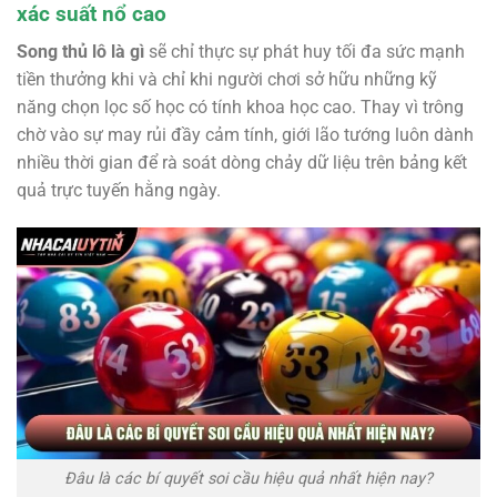
xác suất nổ cao
Song thủ lô là gì
sẽ chỉ thực sự phát huy tối đa sức mạnh
tiền thưởng khi và chỉ khi người chơi sở hữu những kỹ
năng chọn lọc số học có tính khoa học cao. Thay vì trông
chờ vào sự may rủi đầy cảm tính, giới lão tướng luôn dành
nhiều thời gian để rà soát dòng chảy dữ liệu trên bảng kết
quả trực tuyến hằng ngày.
Đâu là các bí quyết soi cầu hiệu quả nhất hiện nay?