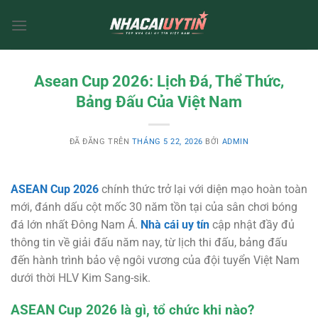
Chuyển
đến
nội
dung
Asean Cup 2026: Lịch Đá, Thể Thức,
Bảng Đấu Của Việt Nam
ĐÃ ĐĂNG TRÊN
THÁNG 5 22, 2026
BỞI
ADMIN
ASEAN Cup 2026
chính thức trở lại với diện mạo hoàn toàn
mới, đánh dấu cột mốc 30 năm tồn tại của sân chơi bóng
đá lớn nhất Đông Nam Á.
Nhà cái uy tín
cập nhật đầy đủ
thông tin về giải đấu năm nay, từ lịch thi đấu, bảng đấu
đến hành trình bảo vệ ngôi vương của đội tuyển Việt Nam
dưới thời HLV Kim Sang-sik.
ASEAN Cup 2026 là gì, tổ chức khi nào?