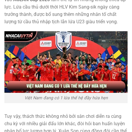
lực. Lứa cầu thủ dưới thời HLV Kim Sang-sik ngày càng
trưởng thành, được bổ sung thêm những nhân tố chất
lượng từ cầu thủ nhập tịch lẫn lứa U23 giàu triển vọng.
Việt Nam đang có 1 lứa thế hệ đầy hứa hẹn
Tuy vậy, thách thức không nhỏ bởi sân chơi diễn ra cùng
chu kỳ với nhiều giải đấu lớn khác, đòi hỏi ban huấn luyện
phân bổ lực lượng hợp lý. Xuân Son cùng đồng đội cần thể