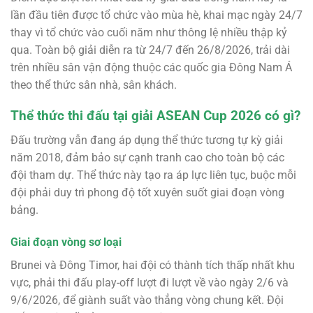
lần đầu tiên được tổ chức vào mùa hè, khai mạc ngày 24/7
thay vì tổ chức vào cuối năm như thông lệ nhiều thập kỷ
qua. Toàn bộ giải diễn ra từ 24/7 đến 26/8/2026, trải dài
trên nhiều sân vận động thuộc các quốc gia Đông Nam Á
theo thể thức sân nhà, sân khách.
Thể thức thi đấu tại giải ASEAN Cup 2026 có gì?
Đấu trường vẫn đang áp dụng thể thức tương tự kỳ giải
năm 2018, đảm bảo sự cạnh tranh cao cho toàn bộ các
đội tham dự. Thể thức này tạo ra áp lực liên tục, buộc mỗi
đội phải duy trì phong độ tốt xuyên suốt giai đoạn vòng
bảng.
Giai đoạn vòng sơ loại
Brunei và Đông Timor, hai đội có thành tích thấp nhất khu
vực, phải thi đấu play-off lượt đi lượt về vào ngày 2/6 và
9/6/2026, để giành suất vào thẳng vòng chung kết. Đội