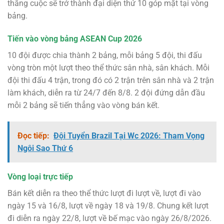
thắng cuộc sẽ trở thành đại diện thứ 10 góp mặt tại vòng
bảng.
Tiến vào vòng bảng ASEAN Cup 2026
10 đội được chia thành 2 bảng, mỗi bảng 5 đội, thi đấu
vòng tròn một lượt theo thể thức sân nhà, sân khách. Mỗi
đội thi đấu 4 trận, trong đó có 2 trận trên sân nhà và 2 trận
làm khách, diễn ra từ 24/7 đến 8/8. 2 đội đứng dẫn đầu
mỗi 2 bảng sẽ tiến thẳng vào vòng bán kết.
Đọc tiếp:
Đội Tuyển Brazil Tại Wc 2026: Tham Vọng
Ngôi Sao Thứ 6
Vòng loại trực tiếp
Bán kết diễn ra theo thể thức lượt đi lượt về, lượt đi vào
ngày 15 và 16/8, lượt về ngày 18 và 19/8. Chung kết lượt
đi diễn ra ngày 22/8, lượt về bế mạc vào ngày 26/8/2026.