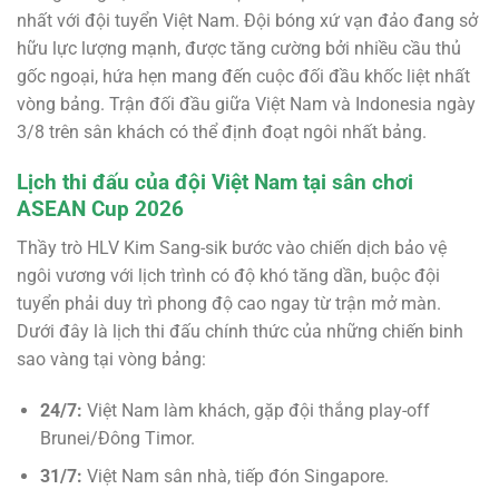
nhất với đội tuyển Việt Nam. Đội bóng xứ vạn đảo đang sở
hữu lực lượng mạnh, được tăng cường bởi nhiều cầu thủ
gốc ngoại, hứa hẹn mang đến cuộc đối đầu khốc liệt nhất
vòng bảng. Trận đối đầu giữa Việt Nam và Indonesia ngày
3/8 trên sân khách có thể định đoạt ngôi nhất bảng.
Lịch thi đấu của đội Việt Nam tại sân chơi
ASEAN Cup 2026
Thầy trò HLV Kim Sang-sik bước vào chiến dịch bảo vệ
ngôi vương với lịch trình có độ khó tăng dần, buộc đội
tuyển phải duy trì phong độ cao ngay từ trận mở màn.
Dưới đây là lịch thi đấu chính thức của những chiến binh
sao vàng tại vòng bảng:
24/7:
Việt Nam làm khách, gặp đội thắng play-off
Brunei/Đông Timor.
31/7:
Việt Nam sân nhà, tiếp đón Singapore.