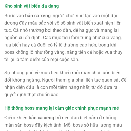
Kho sinh vật biển đa dạng
Bước vào
bắn cá xèng
, người chơi như lạc vào một đại
dương đầy màu sắc với vô số sinh vật biển xuất hiện liên
tục. Cá nhỏ thường bơi theo đàn, dễ hạ gục và mang lại
nguồn xu ổn định. Các mục tiêu tầm trung như cua vàng,
rùa biển hay cá đuối có tỷ lệ thưởng cao hơn, trong khi
boss khổng lồ như rồng vàng, nàng tiên cá hoặc vua thủy
tề lại là tâm điểm của mọi cuộc săn.
Sự phong phú về mục tiêu khiến mỗi màn chơi luôn biến
đổi không ngừng. Người tham gia phải liên tục quan sát để
nhận diện đâu là con mồi tiềm năng nhất, từ đó đưa ra
quyết định thật chuẩn xác.
Hệ thống boss mang lại cảm giác chinh phục mạnh mẽ
Điểm khiến
bắn cá xèng
trở nên đặc biệt nằm ở những
màn săn boss đầy kịch tính. Mỗi boss sở hữu lượng máu