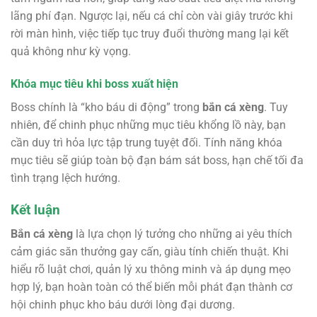
lãng phí đạn. Ngược lại, nếu cá chỉ còn vài giây trước khi
rời màn hình, việc tiếp tục truy đuổi thường mang lại kết
quả không như kỳ vọng.
Khóa mục tiêu khi boss xuất hiện
Boss chính là “kho báu di động” trong
bắn cá xèng
. Tuy
nhiên, để chinh phục những mục tiêu khổng lồ này, bạn
cần duy trì hỏa lực tập trung tuyệt đối. Tính năng khóa
mục tiêu sẽ giúp toàn bộ đạn bám sát boss, hạn chế tối đa
tình trạng lệch hướng.
Kết luận
Bắn cá xèng
là lựa chọn lý tưởng cho những ai yêu thích
cảm giác săn thưởng gay cấn, giàu tính chiến thuật. Khi
hiểu rõ luật chơi, quản lý xu thông minh và áp dụng mẹo
hợp lý, bạn hoàn toàn có thể biến mỗi phát đạn thành cơ
hội chinh phục kho báu dưới lòng đại dương.