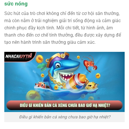
sức nóng
Sức hút của trò chơi không chỉ đến từ cơ hội săn thưởng,
mà còn nằm ở trải nghiệm giải trí sống động và cảm giác
chinh phục đầy kịch tính. Mỗi chi tiết, từ hình ảnh, âm
thanh cho đến cơ chế tính thưởng, đều được xây dựng để
tạo nên hành trình săn thưởng giàu cảm xúc.
Điều gì khiến bắn cá xèng chưa bao giờ hạ nhiệt?