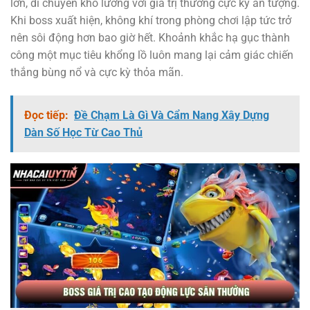
lớn, di chuyển khó lường với giá trị thưởng cực kỳ ấn tượng.
Khi boss xuất hiện, không khí trong phòng chơi lập tức trở
nên sôi động hơn bao giờ hết. Khoảnh khắc hạ gục thành
công một mục tiêu khổng lồ luôn mang lại cảm giác chiến
thắng bùng nổ và cực kỳ thỏa mãn.
Đọc tiếp:
Đề Chạm Là Gì Và Cẩm Nang Xây Dựng
Dàn Số Học Từ Cao Thủ