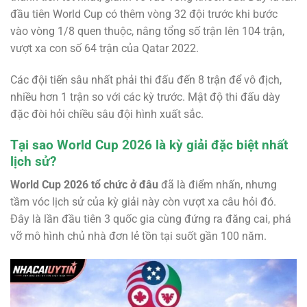
đầu tiên World Cup có thêm vòng 32 đội trước khi bước
vào vòng 1/8 quen thuộc, nâng tổng số trận lên 104 trận,
vượt xa con số 64 trận của Qatar 2022.
Các đội tiến sâu nhất phải thi đấu đến 8 trận để vô địch,
nhiều hơn 1 trận so với các kỳ trước. Mật độ thi đấu dày
đặc đòi hỏi chiều sâu đội hình xuất sắc.
Tại sao World Cup 2026 là kỳ giải đặc biệt nhất
lịch sử?
World Cup 2026 tổ chức ở đâu
đã là điểm nhấn, nhưng
tầm vóc lịch sử của kỳ giải này còn vượt xa câu hỏi đó.
Đây là lần đầu tiên 3 quốc gia cùng đứng ra đăng cai, phá
vỡ mô hình chủ nhà đơn lẻ tồn tại suốt gần 100 năm.