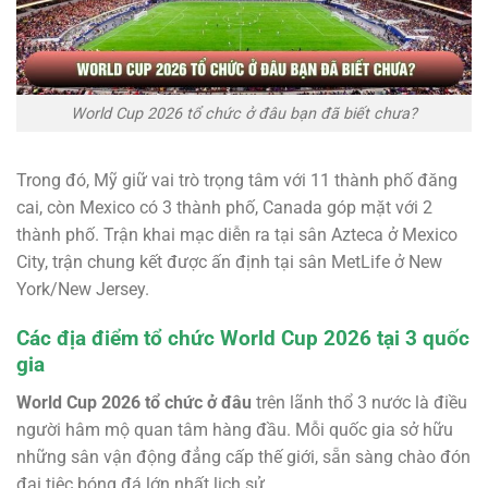
World Cup 2026 tổ chức ở đâu bạn đã biết chưa?
Trong đó, Mỹ giữ vai trò trọng tâm với 11 thành phố đăng
cai, còn Mexico có 3 thành phố, Canada góp mặt với 2
thành phố. Trận khai mạc diễn ra tại sân Azteca ở Mexico
City, trận chung kết được ấn định tại sân MetLife ở New
York/New Jersey.
Các địa điểm tổ chức World Cup 2026 tại 3 quốc
gia
World Cup 2026 tổ chức ở đâu
trên lãnh thổ 3 nước là điều
người hâm mộ quan tâm hàng đầu. Mỗi quốc gia sở hữu
những sân vận động đẳng cấp thế giới, sẵn sàng chào đón
đại tiệc bóng đá lớn nhất lịch sử.